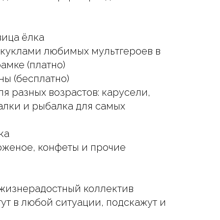
вица ёлка
 куклами любимых мультгероев в
амке (платно)
ны (бесплатно)
ля разных возрастов: карусели,
чалки и рыбалка для самых
ка
оженое, конфеты и прочие
жизнерадостный коллектив
ут в любой ситуации, подскажут и