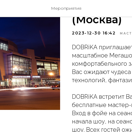
Ёлки в К
Мероприятия
(Москва)
2023-12-30 16:42
МАСТ
DOBRiKA приглашает
масштабное Мегашоу
комфортабельного з
Вас ожидают чудеса
технологий, фантаз
DOBRiKA встретит Ва
бесплатные мастер-
Вход в фойе на сеанс
начала шоу, на сеансы
шоу. Всех гостей о