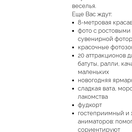
веселья.
Еще Вас ждут:
8-метровая краса
фото с ростовыми
сувенирной фотор
красочные фотозо
20 аттракционов д
батуты, ралли, ка
маленьких
новогодняя ярмар
сладкая вата, мор
лакомства
фудкорт
гостеприимный и 
аниматоров: помог
сориентируют