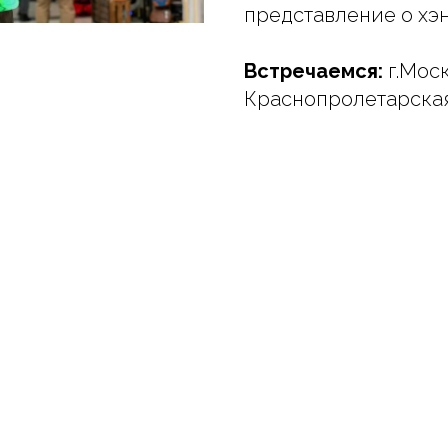
представление о хэ
Встречаемся:
г.Моск
Краснопролетарская,