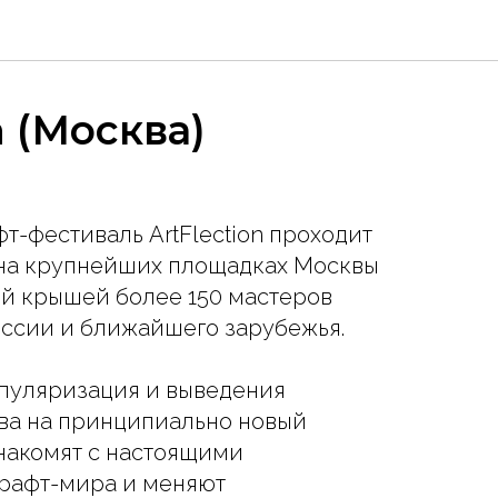
n (Москва)
т-фестиваль ArtFlection проходит
д на крупнейших площадках Москвы
ой крышей более 150 мастеров
оссии и ближайшего зарубежья.
опуляризация и выведения
тва на принципиально новый
знакомят с настоящими
рафт-мира и меняют