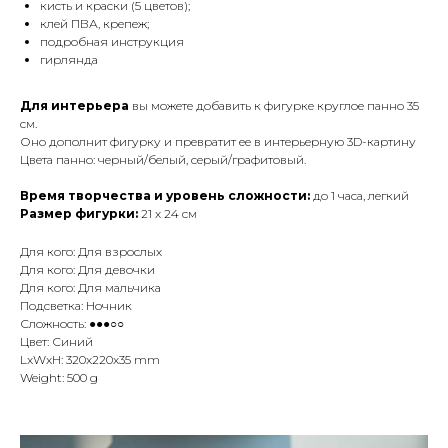
кисть и краски (5 цветов);
клей ПВА, крепеж;
подробная инструкция
гирлянда
Для интерьера
вы можете добавить к фигурке круглое панно 35
см.
Оно дополнит фигурку и превратит ее в интерьерную 3D-картину
Цвета панно: черный/белый, серый/графитовый.
Время творчества и уровень сложности:
до 1 часа, легкий
Размер фигурки:
21 х 24 см
Для кого: Для взрослых
Для кого: Для девочки
Для кого: Для мальчика
Подсветка: Ночник
Сложность: ●●●○○
Цвет: Синий
LxWxH: 320x220x35 mm
Weight: 500 g