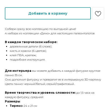
Добавить в корзину
Собери сразу всю коллекцию по выгодной цене!
4 набора из коллекции «Дино» для настоящих палеонтологов
В каждом творческом наборе:
деревянные детали (6 слоев);
кисть и краски (6 цветов);
клей ПВА, крепеж;
подробная инструкция.
Для интерьера
вы можете добавить к каждой фигурке круглое
панно 35 см.
Оно дополнит фигурку и превратит ее в интерьерную 3D-картину
Цвета панно: черный/белый, серый/графитовый.
Время творчества и уровень сложности:
до 1,5 часа на
каждую фигурку, средний
Размеры
Тирекс:
24 х 21 см