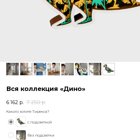
Вся коллекция «Дино»
6 162
р.
7 250
р.
Какого хотите Тирекса?
с подсветкой
без подсветки