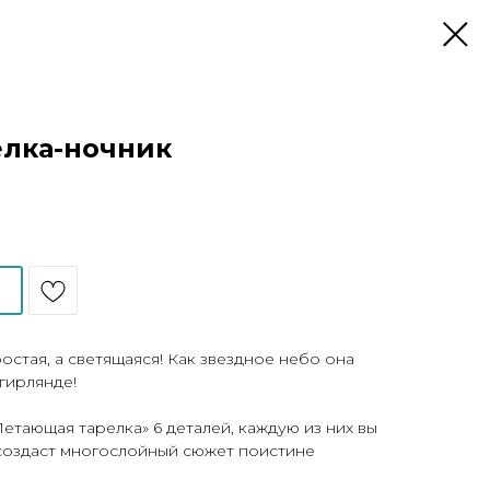
елка-ночник
остая, а светящаяся! Как звездное небо она
гирлянде!
етающая тарелка» 6 деталей, каждую из них вы
 создаст многослойный сюжет поистине