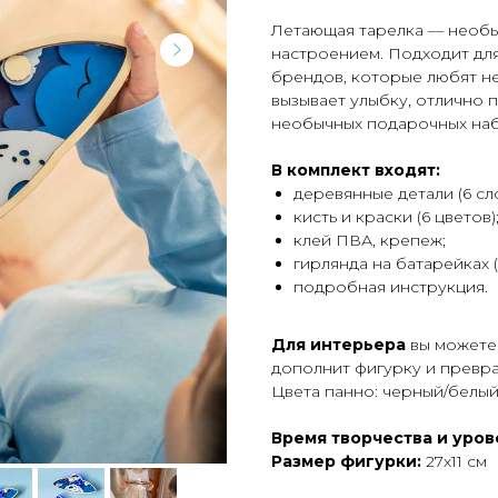
Летающая тарелка — необы
настроением. Подходит для
брендов, которые любят н
вызывает улыбку, отлично 
необычных подарочных на
В комплект входят:
деревянные детали (6 сло
кисть и краски (6 цветов)
клей ПВА, крепеж;
гирлянда на батарейках (
подробная инструкция.
Для интерьера
вы можете 
дополнит фигурку и превр
Цвета панно: черный/белый
Время творчества и уро
Размер фигурки:
27х11 см