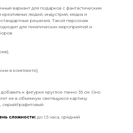
чный вариант для подарков с фантастическим
 креативных людей, индустрий, медиа и
естандартные решения. Такой персонаж
подходит для тематических мероприятий и
боров
ев);
;
они в комплекте);
добавить к фигурке круглое панно 35 см. Оно
атит ее в объемную светящуюся картину
, серый/графитовый.
вень сложности:
до 1,5 часа, средний