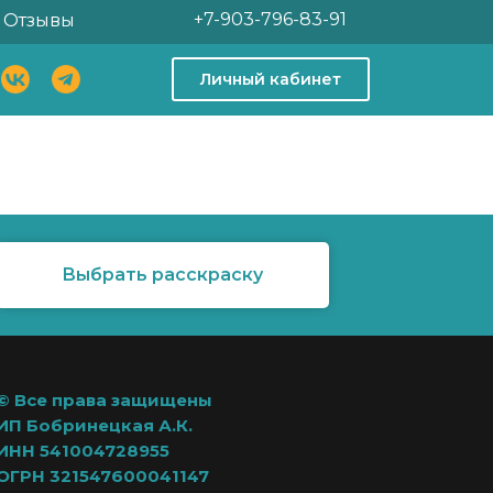
+7-903-796-83-91
Отзывы
Личный кабинет
Выбрать расскраску
© Все права защищены
ИП Бобринецкая А.К.
ИНН 541004728955
ОГРН 321547600041147